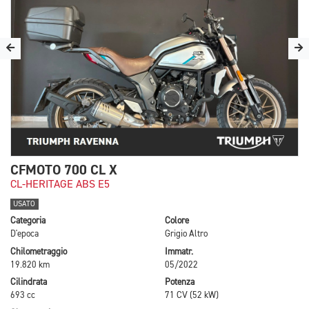
CFMOTO 700 CL X
CL-HERITAGE ABS E5
USATO
Categoria
Colore
D'epoca
Grigio Altro
Chilometraggio
Immatr.
19.820 km
05/2022
Cilindrata
Potenza
693 cc
71 CV (52 kW)