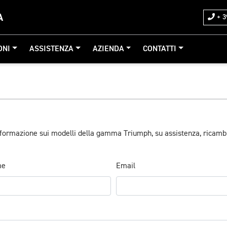
A
+ 3
ONI
ASSISTENZA
AZIENDA
CONTATTI
informazione sui modelli della gamma Triumph, su assistenza, ricamb
me
Email