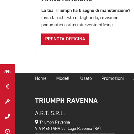
La tua Triumph ha bisogno di manutenzione?
Invia la richiesta di tagliando, revisione,
pneumatici o altri intervento officina.
PRENOTA OFFICINA
Home
Modelli
Usato
Promozioni
TRIUMPH RAVENNA
A.R.T. S.R.L.
Triumph Ravenna
VIA MENTANA 33, Lugo Ravenna (RA)