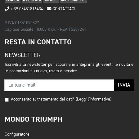
VENDITA
ASSISTENZA
RICAMBI
ABBIGLIAMENTO
+ 39 05451816434
CONTATTACI
P.IVA 01351090327
Capitale Sociale 10.000 € i.v. - REA TS207241
RESTA IN CONTATTO
NEWSLETTER
Iscriviti alla newsletter per scoprire in anteprima gli eventi, le novità e
le promozioni su nuovo, usato e service.
INVIA
Acconsento al trattamento dei dati*
(Leggi l'informativa)
MONDO TRIUMPH
Configuratore