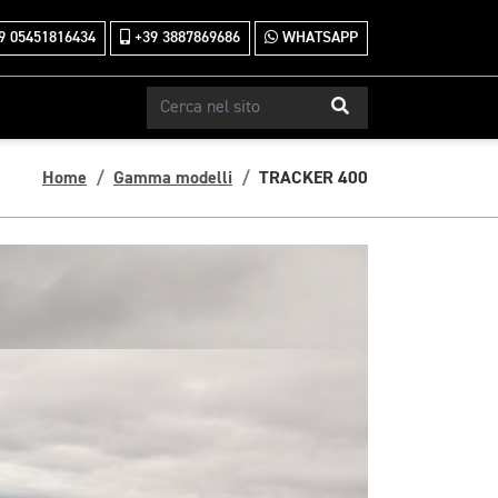
9 05451816434
+39 3887869686
WHATSAPP
Home
Gamma modelli
TRACKER 400