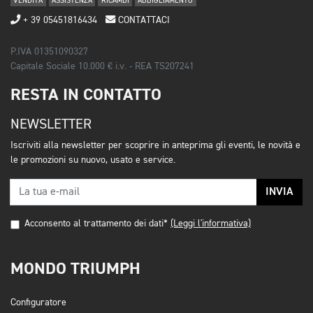
VENDITA
ASSISTENZA
RICAMBI
ABBIGLIAMENTO
+ 39 05451816434
CONTATTACI
P.IVA 01351090327
Capitale Sociale 10.000 € i.v. - REA TS207241
RESTA IN CONTATTO
NEWSLETTER
Iscriviti alla newsletter per scoprire in anteprima gli eventi, le novità e
le promozioni su nuovo, usato e service.
INVIA
Acconsento al trattamento dei dati*
(Leggi l'informativa)
MONDO TRIUMPH
Configuratore