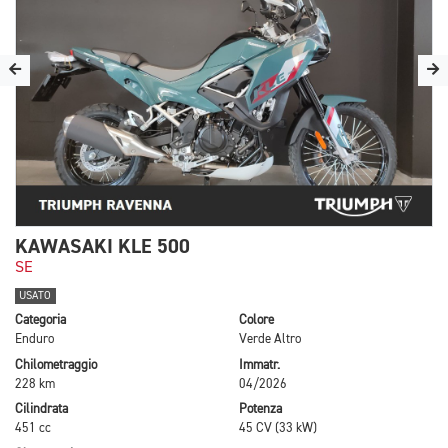
KAWASAKI KLE 500
SE
USATO
Categoria
Colore
Enduro
Verde Altro
Chilometraggio
Immatr.
228 km
04/2026
Cilindrata
Potenza
451 cc
45 CV (33 kW)