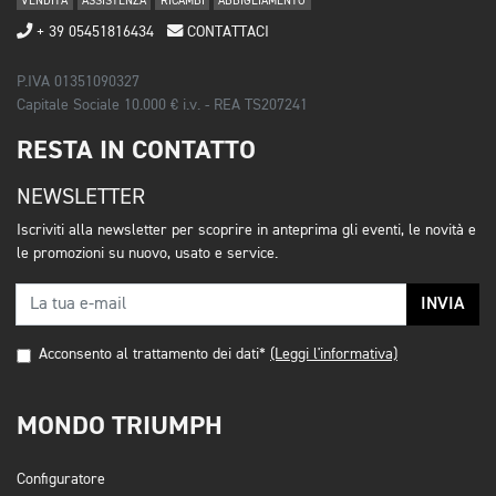
VENDITA
ASSISTENZA
RICAMBI
ABBIGLIAMENTO
+ 39 05451816434
CONTATTACI
P.IVA 01351090327
Capitale Sociale 10.000 € i.v. - REA TS207241
RESTA IN CONTATTO
NEWSLETTER
Iscriviti alla newsletter per scoprire in anteprima gli eventi, le novità e
le promozioni su nuovo, usato e service.
INVIA
Acconsento al trattamento dei dati*
(Leggi l'informativa)
MONDO TRIUMPH
Configuratore