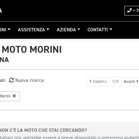
A
+ 3
ONI
ASSISTENZA
AZIENDA
CONTATTI
 MOTO MORINI
GNA
ati
Nuova ricerca
Indietro
1/0
Avanti
Morini
NON C'È LA MOTO CHE STAI CERCANDO?
tattaci ora, potrebbe essere a breve disponibile o potremmo aiutarti