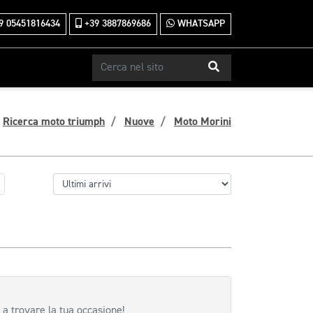
9 05451816434
+39 3887869686
WHATSAPP
Ricerca moto triumph
Nuove
Moto Morini
 a trovare la tua occasione!