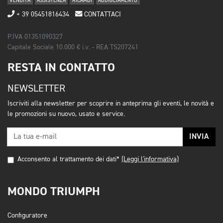
VENDITA
ASSISTENZA
RICAMBI
ABBIGLIAMENTO
+ 39 05451816434
CONTATTACI
P.IVA 01351090327
Capitale Sociale 10.000 € i.v. - REA TS207241
RESTA IN CONTATTO
NEWSLETTER
Iscriviti alla newsletter per scoprire in anteprima gli eventi, le novità e
le promozioni su nuovo, usato e service.
INVIA
Acconsento al trattamento dei dati*
(Leggi l'informativa)
MONDO TRIUMPH
Configuratore