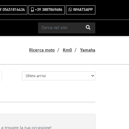
9 05451816434
+39 3887869686
WHATSAPP
Ricerca moto
Km0
Yamaha
 a trovare la tua occasione!