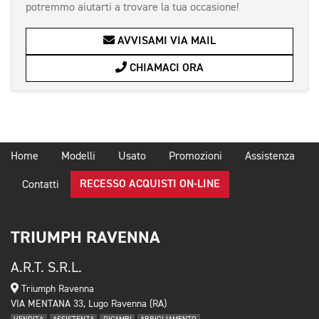
potremmo aiutarti a trovare la tua occasione!
AVVISAMI VIA MAIL
CHIAMACI ORA
Home
Modelli
Usato
Promozioni
Assistenza
RECESSO ACQUISTI ON-LINE
Contatti
TRIUMPH RAVENNA
A.R.T. S.R.L.
Triumph Ravenna
VIA MENTANA 33, Lugo Ravenna (RA)