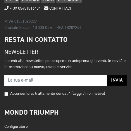
VENDITA
ASSISTENZA
RICAMBI
ABBIGLIAMENTO
+ 39 05451816434
CONTATTACI
P.IVA 01351090327
Capitale Sociale 10.000 € i.v. - REA TS207241
RESTA IN CONTATTO
NEWSLETTER
Iscriviti alla newsletter per scoprire in anteprima gli eventi, le novità e
le promozioni su nuovo, usato e service.
INVIA
Acconsento al trattamento dei dati*
(Leggi l'informativa)
MONDO TRIUMPH
Configuratore