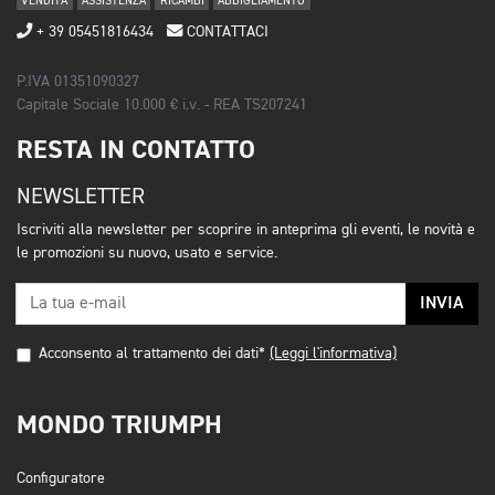
VENDITA
ASSISTENZA
RICAMBI
ABBIGLIAMENTO
+ 39 05451816434
CONTATTACI
P.IVA 01351090327
Capitale Sociale 10.000 € i.v. - REA TS207241
RESTA IN CONTATTO
NEWSLETTER
Iscriviti alla newsletter per scoprire in anteprima gli eventi, le novità e
le promozioni su nuovo, usato e service.
INVIA
Acconsento al trattamento dei dati*
(Leggi l'informativa)
MONDO TRIUMPH
Configuratore