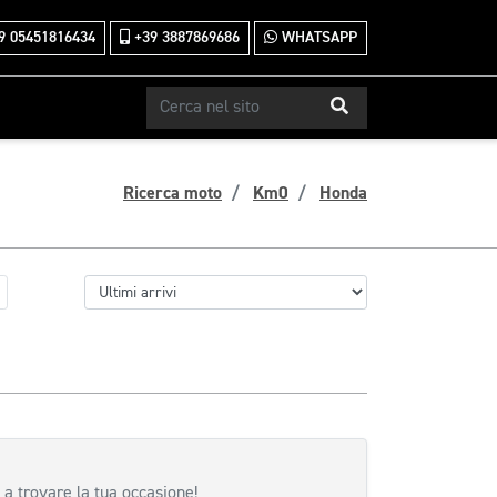
9 05451816434
+39 3887869686
WHATSAPP
Ricerca moto
Km0
Honda
 a trovare la tua occasione!