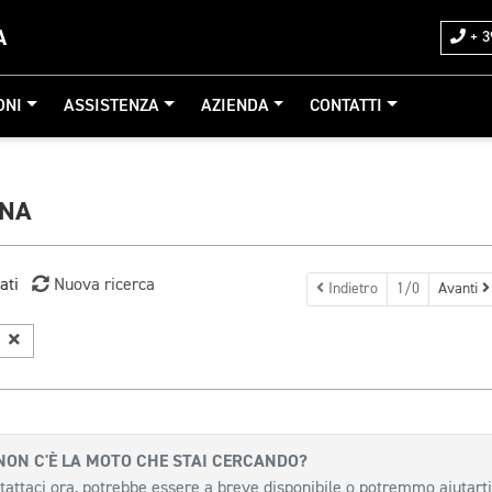
A
+ 3
ONI
ASSISTENZA
AZIENDA
CONTATTI
GNA
ati
Nuova ricerca
Indietro
1/0
Avanti
a
NON C'È LA MOTO CHE STAI CERCANDO?
tattaci ora, potrebbe essere a breve disponibile o potremmo aiutarti