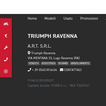
Home
Modelli
Usato
Promozioni
TRIUMPH RAVENNA
A.R.T. S.R.L.
Triumph Ravenna
VIA MENTANA 33, Lugo Ravenna (RA)
VENDITA
ASSISTENZA
RICAMBI
ABBIGLIAMENTO
+ 39 05451816434
CONTATTACI
P.IVA 01351090327
Capitale Sociale 10.000 € i.v. - REA TS207241