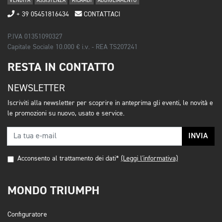
VENDITA
ASSISTENZA
RICAMBI
ABBIGLIAMENTO
+ 39 05451816434
CONTATTACI
P.IVA 01351090327
Capitale Sociale 10.000 € i.v. - REA TS207241
RESTA IN CONTATTO
NEWSLETTER
Iscriviti alla newsletter per scoprire in anteprima gli eventi, le novità e
le promozioni su nuovo, usato e service.
INVIA
Acconsento al trattamento dei dati*
(Leggi l'informativa)
MONDO TRIUMPH
Configuratore