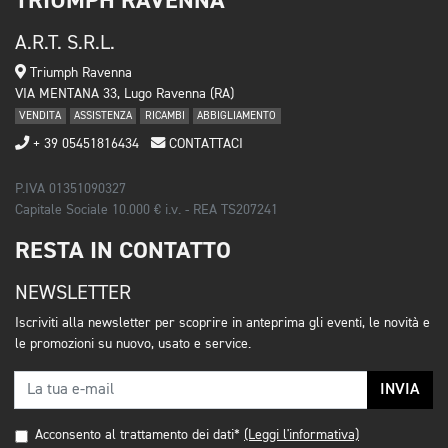
TRIUMPH RAVENNA
A.R.T. S.R.L.
Triumph Ravenna
VIA MENTANA 33, Lugo Ravenna (RA)
VENDITA
ASSISTENZA
RICAMBI
ABBIGLIAMENTO
+ 39 05451816434
CONTATTACI
P.IVA 01351090327
Capitale Sociale 10.000 € i.v. - REA TS207241
RESTA IN CONTATTO
NEWSLETTER
Iscriviti alla newsletter per scoprire in anteprima gli eventi, le novità e
le promozioni su nuovo, usato e service.
INVIA
Acconsento al trattamento dei dati*
(Leggi l'informativa)