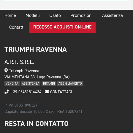
Home
Modelli
Usato
Promozioni
Assistenza
RECESSO ACQUISTI ON-LINE
Contatti
TRIUMPH RAVENNA
A.R.T. S.R.L.
Triumph Ravenna
VIA MENTANA 33, Lugo Ravenna (RA)
VENDITA
ASSISTENZA
RICAMBI
ABBIGLIAMENTO
+ 39 05451816434
CONTATTACI
P.IVA 01351090327
Capitale Sociale 10.000 € i.v. - REA TS207241
RESTA IN CONTATTO